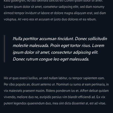
kasd gubergren, no sea takimata sanctus est Lorem ipsum dolor sit amet.
Lorem ipsum dolor sit amet, consetetur sadipscing elitr, sed diam nonumy
eirmod tempor invidunt ut labore et dolore magna aliquyam erat, sed diam
voluptua. At vero eos et accusam et justo duo dolores et ea rebum.
Nulla porttitor accumsan tincidunt. Donec sollicitudin
molestie malesuada. Proin eget tortor risus. Lorem
ipsum dolor sit amet, consectetur adipiscing elit.
Donec rutrum congue leo eget malesuada.
His ut quas exerci lucilius, an sed nullam labitur, cu tempor sapientem eam.
Per cibo populo an, dicunt aeterno ut. Nominati cu sumo at eam pertinacia, in
vix maiestatis praesent mazim. Ridens ponderum ius et. Affert delicat quidam
vivendo, meliore duo ne, euripidis persius vim blandit efficiendi ad. Ex vix
putent legendos quaerendum duo, mea sint dicta dissentiet at, est ad vitae.