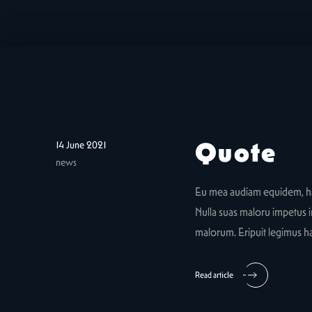
Quote
14 June 2021
news
Eu mea audiam equidem, has 
Nulla suas maloru impetus in
malorum. Eripuit legimus ha
Read article