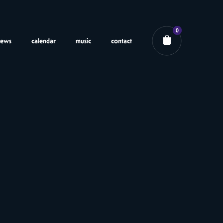
0
news
calendar
music
contact
rt review